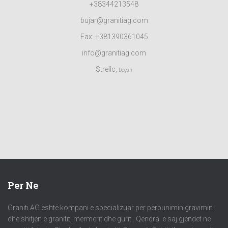
+38344213548
bujar@granitiag.com
Fax: +381390361045
info@granitiag.com
Strellc,
Deçan
Per Ne
Graniti AG është kompani e specializuar për përpunimin gravimin
dhe shitjen e granitit, mermerit dhe gurit . Qëndra e saj gjendet në