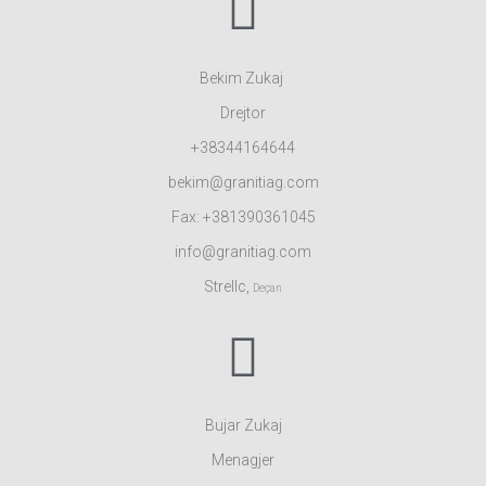
Bekim Zukaj
Drejtor
+38344164644
bekim@granitiag.com
Fax: +381390361045
info@granitiag.com
Strellc,
Deçan
Bujar Zukaj
Menagjer