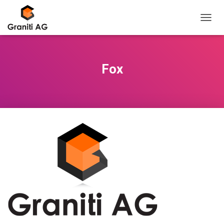
T
O
G
G
L
Fox
E
N
A
V
I
G
A
T
I
O
N