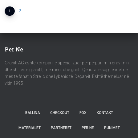
2
1
Per Ne
Graniti AG është kompani e specializuar për përpunimin gravimin
dhe shitjen e granitit, mermerit dhe gurit . Qëndra e saj gjendet në
mes të fshatin Strellc dhe Lybeniq të Deçan-it. Është themeluar në
vitin 1995
BALLINA
CHECKOUT
FOX
KONTAKT
MATERIALET
PARTNERËT
PËR NE
PUNIMET